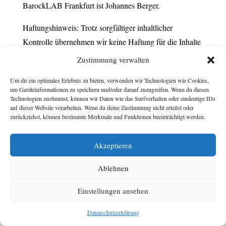
BarockLAB Frankfurt ist Johannes Berger.
Haftungshinweis: Trotz sorgfältiger inhaltlicher
Kontrolle übernehmen wir keine Haftung für die Inhalte
dieser Website. Die Haftung für Inhalte externer Links
Zustimmung verwalten
liegt ausschließlich bei deren Betreibern.
Um dir ein optimales Erlebnis zu bieten, verwenden wir Technologien wie Cookies,
um Geräteinformationen zu speichern und/oder darauf zuzugreifen. Wenn du diesen
Technologien zustimmst, können wir Daten wie das Surfverhalten oder eindeutige IDs
auf dieser Website verarbeiten. Wenn du deine Zustimmung nicht erteilst oder
zurückziehst, können bestimmte Merkmale und Funktionen beeinträchtigt werden.
Kadra Dreizehnter | Telefon:
+49 1577 1095714
| E-Mail:
Akzeptieren
k.dreizehnter@gmail.com
|
Nutzungsbedingungen
|
Datenschutzerklärung
|
Impressum
Ablehnen
Einstellungen ansehen
Datenschutzerklärung